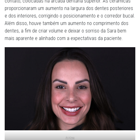
contato, colocadas na arcada dentária superior. As ceramicas
proporcionaram um aumento na largura dos dentes posteriores
e dos interiores, corrigindo o posicionamento e o corredor bucal.
Além disso, houve também um aumento no comprimento dos
dentes, a fim de criar volume e deixar o sorriso da Sara bem
mais aparente e alinhado com a expectativas da paciente.
Antes